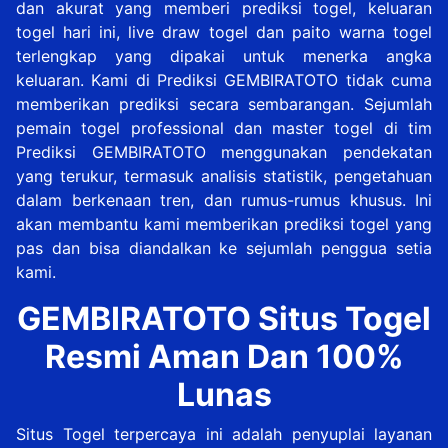
dan akurat yang memberi prediksi togel, keluaran
togel hari ini, live draw togel dan paito warna togel
terlengkap yang dipakai untuk menerka angka
keluaran. Kami di Prediksi GEMBIRATOTO tidak cuma
memberikan prediksi secara sembarangan. Sejumlah
pemain togel professional dan master togel di tim
Prediksi GEMBIRATOTO menggunakan pendekatan
yang terukur, termasuk analisis statistik, pengetahuan
dalam berkenaan tren, dan rumus-rumus khusus. Ini
akan membantu kami memberikan prediksi togel yang
pas dan bisa diandalkan ke sejumlah penggua setia
kami.
GEMBIRATOTO Situs Togel
Resmi Aman Dan 100%
Lunas
Situs Togel terpercaya ini adalah penyuplai layanan