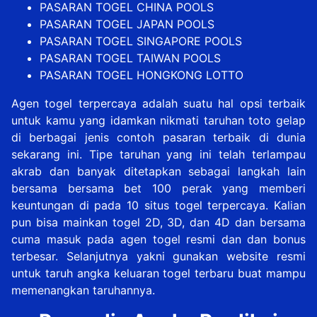
PASARAN TOGEL CHINA POOLS
PASARAN TOGEL JAPAN POOLS
PASARAN TOGEL SINGAPORE POOLS
PASARAN TOGEL TAIWAN POOLS
PASARAN TOGEL HONGKONG LOTTO
Agen togel terpercaya adalah suatu hal opsi terbaik
untuk kamu yang idamkan nikmati taruhan toto gelap
di berbagai jenis contoh pasaran terbaik di dunia
sekarang ini. Tipe taruhan yang ini telah terlampau
akrab dan banyak ditetapkan sebagai langkah lain
bersama bersama bet 100 perak yang memberi
keuntungan di pada 10 situs togel terpercaya. Kalian
pun bisa mainkan togel 2D, 3D, dan 4D dan bersama
cuma masuk pada agen togel resmi dan dan bonus
terbesar. Selanjutnya yakni gunakan website resmi
untuk taruh angka keluaran togel terbaru buat mampu
memenangkan taruhannya.