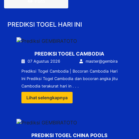
Paito
PREDIKSI TOGEL HARI INI
PREDIKSI TOGEL CAMBODIA
07 Agustus 2026
master@gembira
Prediksi Togel Cambodia | Bocoran Cambodia Hari
Ini Prediksi Togel Cambodia dan bocoran angka jitu
Cambodia terakurat hari in . . .
Lihat selengkapnya
PREDIKSI TOGEL CHINA POOLS