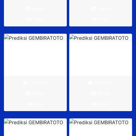
Result
Result
Paito
Paito
CHINA POOLS
JAPAN POOLS
0000
0000
Result :
Loading
Result :
Loading
Livedraw
Livedraw
Result
Result
Paito
Paito
SINGAPORE
TAIWAN POOLS