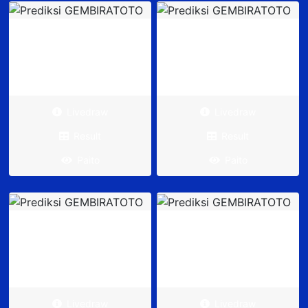
TOTO MACAU
TOTO MACAU 5D
0000
0000
Result :
Loading
Result :
Loading
Livedraw
Livedraw
Result
Result
Paito
Paito
1
CAMBODIA - 2
SYDNEY LOTTO
0000
0000
Result :
Loading
Result :
Loading
Livedraw
Livedraw