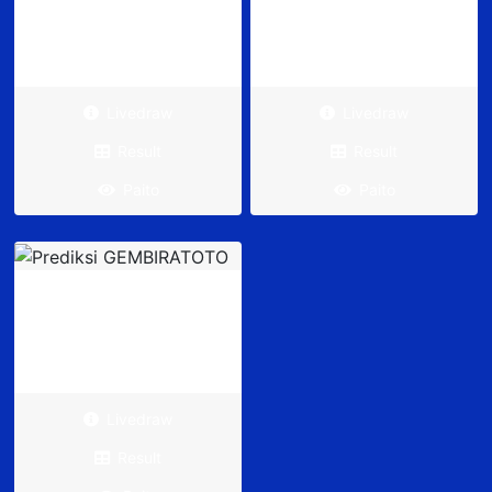
0000
0000
Result :
Loading
Result :
Loading
Livedraw
Livedraw
Result
Result
Paito
Paito
HONGKONG LOTTO
0000
Result :
Loading
Livedraw
Result