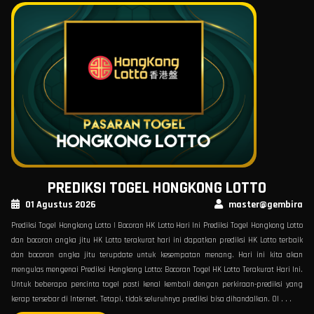
PREDIKSI TOGEL HONGKONG LOTTO
01 Agustus 2026
master@gembira
Prediksi Togel Hongkong Lotto | Bocoran HK Lotto Hari Ini Prediksi Togel Hongkong Lotto
dan bocoran angka jitu HK Lotto terakurat hari ini dapatkan prediksi HK Lotto terbaik
dan bocoran angka jitu terupdate untuk kesempatan menang. Hari ini kita akan
mengulas mengenai Prediksi Hongkong Lotto: Bocoran Togel HK Lotto Terakurat Hari Ini.
Untuk beberapa pencinta togel pasti kenal kembali dengan perkiraan-prediksi yang
kerap tersebar di Internet. Tetapi, tidak seluruhnya prediksi bisa dihandalkan. Ol . . .