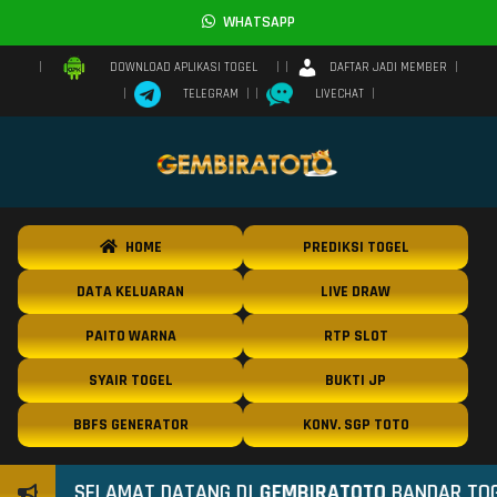
WHATSAPP
DOWNLOAD APLIKASI TOGEL
DAFTAR JADI MEMBER
TELEGRAM
LIVECHAT
HOME
PREDIKSI TOGEL
DATA KELUARAN
LIVE DRAW
PAITO WARNA
RTP SLOT
SYAIR TOGEL
BUKTI JP
BBFS GENERATOR
KONV. SGP TOTO
SELAMAT DATANG DI
GEMBIRATOTO
BANDAR TOGEL O