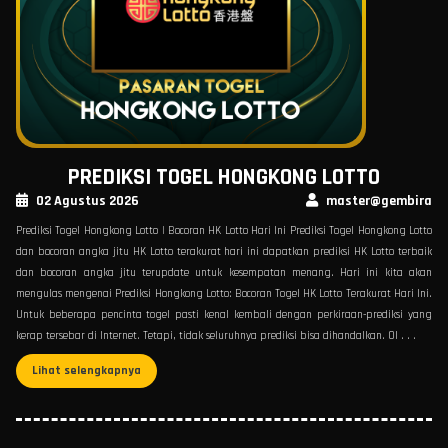
PREDIKSI TOGEL HONGKONG LOTTO
02 Agustus 2026
master@gembira
Prediksi Togel Hongkong Lotto | Bocoran HK Lotto Hari Ini Prediksi Togel Hongkong Lotto
dan bocoran angka jitu HK Lotto terakurat hari ini dapatkan prediksi HK Lotto terbaik
dan bocoran angka jitu terupdate untuk kesempatan menang. Hari ini kita akan
mengulas mengenai Prediksi Hongkong Lotto: Bocoran Togel HK Lotto Terakurat Hari Ini.
Untuk beberapa pencinta togel pasti kenal kembali dengan perkiraan-prediksi yang
kerap tersebar di Internet. Tetapi, tidak seluruhnya prediksi bisa dihandalkan. Ol . . .
Lihat selengkapnya