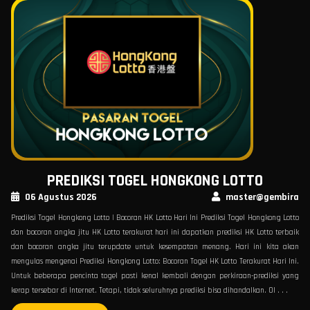
PREDIKSI TOGEL HONGKONG LOTTO
06 Agustus 2026
master@gembira
Prediksi Togel Hongkong Lotto | Bocoran HK Lotto Hari Ini Prediksi Togel Hongkong Lotto
dan bocoran angka jitu HK Lotto terakurat hari ini dapatkan prediksi HK Lotto terbaik
dan bocoran angka jitu terupdate untuk kesempatan menang. Hari ini kita akan
mengulas mengenai Prediksi Hongkong Lotto: Bocoran Togel HK Lotto Terakurat Hari Ini.
Untuk beberapa pencinta togel pasti kenal kembali dengan perkiraan-prediksi yang
kerap tersebar di Internet. Tetapi, tidak seluruhnya prediksi bisa dihandalkan. Ol . . .