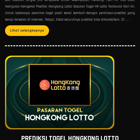
dan bocoran angka jitu terupdate untuk kesempatan menang. Hari ini kita akan
mengulas mengenai Prediksi Hongkong Lotto: Bocoran Togel HK Lotto Terakurat Hari Ini.
Untuk beberapa pencinta togel pasti kenal kembali dengan perkiraan-prediksi yang
kerap tersebar di Internet. Tetapi, tidak seluruhnya prediksi bisa dihandalkan. Ol . . .
Lihat selengkapnya
PREDIKSI TOGEL HONGKONG LOTTO