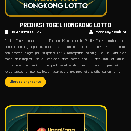
PREDIKSI TOGEL HONGKONG LOTTO
03 Agustus 2026
master@gembira
Prediksi Togel Hongkong Lotto | Bocoran HK Lotto Hari Ini Prediksi Togel Hongkong Lotto
dan bocoran angka jitu HK Lotto terakurat hari ini dapatkan prediksi HK Lotto terbaik
dan bocoran angka jitu terupdate untuk kesempatan menang. Hari ini kita akan
mengulas mengenai Prediksi Hongkong Lotto: Bocoran Togel HK Lotto Terakurat Hari Ini.
Untuk beberapa pencinta togel pasti kenal kembali dengan perkiraan-prediksi yang
kerap tersebar di Internet. Tetapi, tidak seluruhnya prediksi bisa dihandalkan. Ol . . .
Lihat selengkapnya