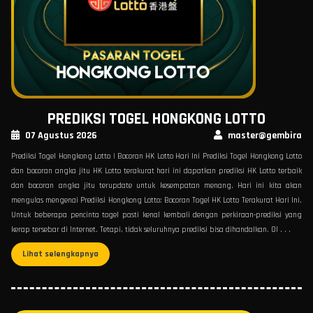
PREDIKSI TOGEL HONGKONG LOTTO
07 Agustus 2026
master@gembira
Prediksi Togel Hongkong Lotto | Bocoran HK Lotto Hari Ini Prediksi Togel Hongkong Lotto
dan bocoran angka jitu HK Lotto terakurat hari ini dapatkan prediksi HK Lotto terbaik
dan bocoran angka jitu terupdate untuk kesempatan menang. Hari ini kita akan
mengulas mengenai Prediksi Hongkong Lotto: Bocoran Togel HK Lotto Terakurat Hari Ini.
Untuk beberapa pencinta togel pasti kenal kembali dengan perkiraan-prediksi yang
kerap tersebar di Internet. Tetapi, tidak seluruhnya prediksi bisa dihandalkan. Ol . . .
Lihat selengkapnya