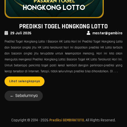
PREDIKSI TOGEL HONGKONG LOTTO
29 Juli 2026
master@gembira
Prediksi Togel Hongkong Lotto | Bocoran HK Lotto Hari Ini Prediksi Togel Hongkong Lotto
dan bocoran angka jitu HK Lotto terakurat hari ini dapatkan prediksi HK Lotto terbaik
dan bocoran angka jitu terupdate untuk kesempatan menang. Hari ini kita akan
mengulas mengenai Prediksi Hongkong Lotto: Bocoran Togel HK Lotto Terakurat Hari Ini.
Untuk beberapa pencinta togel pasti kenal kembali dengan perkiraan-prediksi yang
kerap tersebar di Internet. Tetapi, tidak seluruhnya prediksi bisa dihandalkan. Ol . . .
Lihat selengkapnya
← Sebelumnya
Copyright © 2014 - 2026
Prediksi GEMBIRATOTO
, All Rights Reserved.