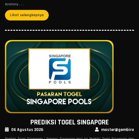
karenany . . .
Lihat selengkapnya
PREDIKSI TOGEL SINGAPORE
06 Agustus 2026
master@gembira