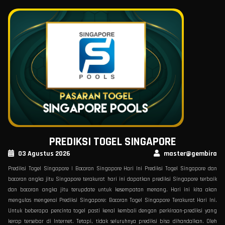
PREDIKSI TOGEL SINGAPORE
03 Agustus 2026
master@gembira
Prediksi Togel Singapore | Bocoran Singapore Hari Ini Prediksi Togel Singapore dan
bocoran angka jitu Singapore terakurat hari ini dapatkan prediksi Singapore terbaik
dan bocoran angka jitu terupdate untuk kesempatan menang. Hari ini kita akan
mengulas mengenai Prediksi Singapore: Bocoran Togel Singapore Terakurat Hari Ini.
Untuk beberapa pencinta togel pasti kenal kembali dengan perkiraan-prediksi yang
kerap tersebar di Internet. Tetapi, tidak seluruhnya prediksi bisa dihandalkan. Oleh