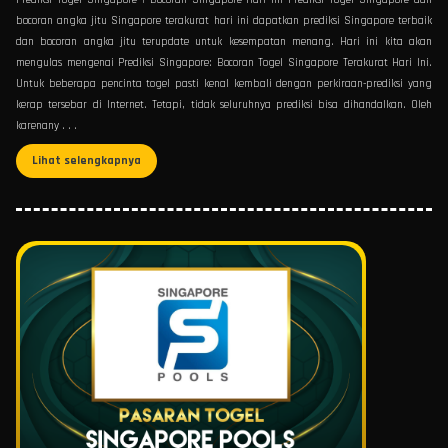
Prediksi Togel Singapore | Bocoran Singapore Hari Ini Prediksi Togel Singapore dan
bocoran angka jitu Singapore terakurat hari ini dapatkan prediksi Singapore terbaik
dan bocoran angka jitu terupdate untuk kesempatan menang. Hari ini kita akan
mengulas mengenai Prediksi Singapore: Bocoran Togel Singapore Terakurat Hari Ini.
Untuk beberapa pencinta togel pasti kenal kembali dengan perkiraan-prediksi yang
kerap tersebar di Internet. Tetapi, tidak seluruhnya prediksi bisa dihandalkan. Oleh
karenany . . .
Lihat selengkapnya