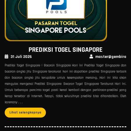
PREDIKSI TOGEL SINGAPORE
31 Juli 2026
master@gembira
Prediksi Togel Singapore | Bocoran Singapore Hari Ini Prediksi Togel Singapore dan
bocoran angka jitu Singapore terakurat hari ini dapatkan prediksi Singapore terbaik
dan bocoran angka jitu terupdate untuk kesempatan menang. Hari ini kita akan
mengulas mengenai Prediksi Singapore: Bocoran Togel Singapore Terakurat Hari Ini.
Untuk beberapa pencinta togel pasti kenal kembali dengan perkiraan-prediksi yang
kerap tersebar di Internet. Tetapi, tidak seluruhnya prediksi bisa dihandalkan. Oleh
karenany . . .
Lihat selengkapnya