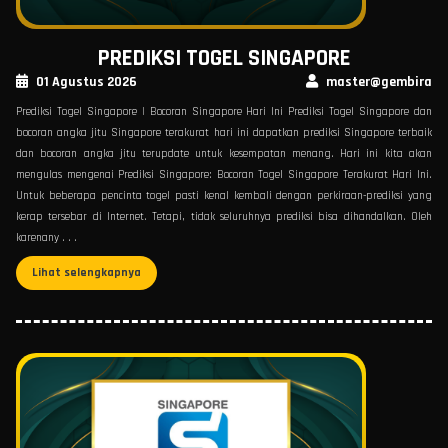
PREDIKSI TOGEL SINGAPORE
01 Agustus 2026
master@gembira
Prediksi Togel Singapore | Bocoran Singapore Hari Ini Prediksi Togel Singapore dan
bocoran angka jitu Singapore terakurat hari ini dapatkan prediksi Singapore terbaik
dan bocoran angka jitu terupdate untuk kesempatan menang. Hari ini kita akan
mengulas mengenai Prediksi Singapore: Bocoran Togel Singapore Terakurat Hari Ini.
Untuk beberapa pencinta togel pasti kenal kembali dengan perkiraan-prediksi yang
kerap tersebar di Internet. Tetapi, tidak seluruhnya prediksi bisa dihandalkan. Oleh
karenany . . .
Lihat selengkapnya