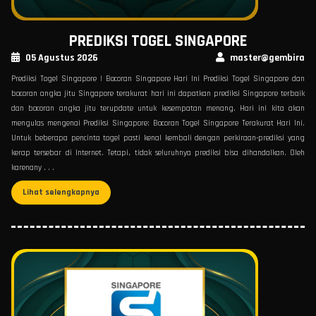
PREDIKSI TOGEL SINGAPORE
05 Agustus 2026
master@gembira
Prediksi Togel Singapore | Bocoran Singapore Hari Ini Prediksi Togel Singapore dan
bocoran angka jitu Singapore terakurat hari ini dapatkan prediksi Singapore terbaik
dan bocoran angka jitu terupdate untuk kesempatan menang. Hari ini kita akan
mengulas mengenai Prediksi Singapore: Bocoran Togel Singapore Terakurat Hari Ini.
Untuk beberapa pencinta togel pasti kenal kembali dengan perkiraan-prediksi yang
kerap tersebar di Internet. Tetapi, tidak seluruhnya prediksi bisa dihandalkan. Oleh
karenany . . .
Lihat selengkapnya