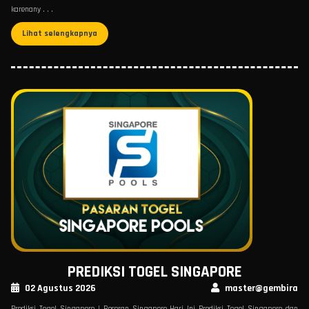
karenany . . .
Lihat selengkapnya
PREDIKSI TOGEL SINGAPORE
02 Agustus 2026
master@gembira