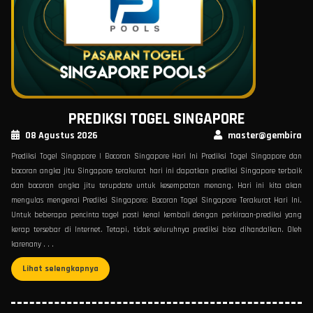
PREDIKSI TOGEL SINGAPORE
08 Agustus 2026
master@gembira
Prediksi Togel Singapore | Bocoran Singapore Hari Ini Prediksi Togel Singapore dan
bocoran angka jitu Singapore terakurat hari ini dapatkan prediksi Singapore terbaik
dan bocoran angka jitu terupdate untuk kesempatan menang. Hari ini kita akan
mengulas mengenai Prediksi Singapore: Bocoran Togel Singapore Terakurat Hari Ini.
Untuk beberapa pencinta togel pasti kenal kembali dengan perkiraan-prediksi yang
kerap tersebar di Internet. Tetapi, tidak seluruhnya prediksi bisa dihandalkan. Oleh
karenany . . .
Lihat selengkapnya