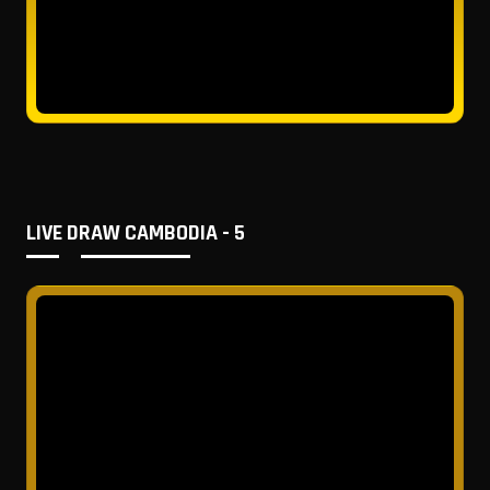
LIVE DRAW CAMBODIA - 5