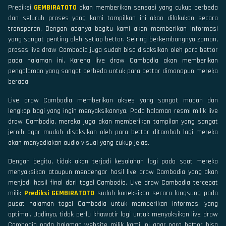
Prediksi
GEMBIRATOTO
akan memberikan sensasi yang cukup berbeda
dan seluruh proses yang kami tampilkan ini akan dilakukan secara
transparan, Dengan adanya begitu kami akan memberikan informasi
yang sangat penting oleh setiap bettor. Seiring berkembangnya zaman,
proses live draw Cambodia juga sudah bisa disaksikan oleh para bettor
pada halaman ini. Karena live draw Cambodia akan memberikan
pengalaman yang sangat berbeda untuk para bettor dimanapun mereka
berada.
Live draw Cambodia memberikan akses yang sangat mudah dan
lengkap bagi yang ingin menyaksikannya. Pada halaman resmi milik live
draw Cambodia, mereka juga akan memberikan tampilan yang sangat
jernih agar mudah disaksikan oleh para bettor ditambah lagi mereka
akan menyediakan audio visual yang cukup jelas.
Dengan begitu, tidak akan terjadi kesalahan lagi pada saat mereka
menyaksikan ataupun mendengar hasil live draw Cambodia yang akan
menjadi hasil final dari togel Cambodia. Live draw Cambodia tercepat
milik
Prediksi GEMBIRATOTO
sudah koneksikan secara langsung pada
pusat halaman togel Cambodia untuk memberikan informasi yang
optimal. Jadinya, tidak perlu khawatir lagi untuk menyaksikan live draw
Cambodia pada halaman website milik kami ini agar para bettor bisa