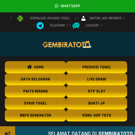
WHATSAPP
DOWNLOAD APLIKASI TOGEL
DAFTAR JADI MEMBER
TELEGRAM
LIVECHAT
HOME
PREDIKSI TOGEL
DATA KELUARAN
LIVE DRAW
PAITO WARNA
RTP SLOT
SYAIR TOGEL
BUKTI JP
BBFS GENERATOR
KONV. SGP TOTO
SELAMAT DATANG DI
GEMBIRATOTO
BAN