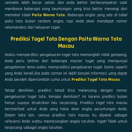
semakin lebih besar sekali, dan anda bettor berkesempatan saat
membawa beberapa uang keuntungan yang bisa bettor menangi dari
memakai tabel
Paito Warna Toto
. Beberapa angka yang ada di tabel
paito toto bukan random angka, tapi anda akan mendapat nomor
rekomendasi dari keluaran togel.
Prediksi Togel Toto Dengan Paito Warna Toto
Macau
Waktu memperdiksi pengeluaran togel toto memanglah tidak gampang.
Anda perlu latihan dari beberapa master togel yang mempunyai
pengalaman lama waktu memprediksi pengeluaran togel. Sama seperti
yang Anda kenali jika pada zaman ini lebih banyak informasi yang dapat
Anda peroleh dipertambah cuma untuk
Prediksi Togel Toto Macau
.
Tetapi demikian, prediksi tekad bisa melenceng dengan nomor
pengeluaran togel toto. Kenapa demikian? Ini karena prediksi bukan
hanya supaya disaksikan lalu terpasang. Prediksi togel toto macau
bermanfaat untuk Anda yang takut akan angka peruntungan Anda.
Dalam kata lain, semua prediksi toto macau itu dipakai sebagai
referensi Anda waktu memasangkan angka taruhan. Ingat! Tidak untuk
terpasang sebagai angka taruhan.