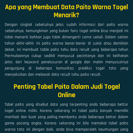
Apa yang Membuat Data Paito Warna Togel
Menarik?
Dengan singkat sebetulnya jelas sudah informasi dari paito warna
sebetulnya, kemungkinan yang bukan fans togel online bisa menjadi ini
tidak menarik bahkan juga tidak dimengerti sama sekali. Dalam sekian
tahun akhir-akhir ini paito warna benar-benar di sukai atau demikian
dekat, ini membuat table paito tahu data result yang beberapa tahun
Permulaannya cukup sedikit menyusut pecintanya dan ini kelihatan
jelas dari keyword penelusuran di google dan makin menyusutnya
pengunjung di beberapa komunitas prediksi togel toto yang
menyaksikan dan melawat data result tahu paito result.
Penting Tabel Paito Dalam Judi Togel
Online
Tabel paito yang disebut data yang terpenting anda beberapa bettor
togel online miliki. Karena sekarang ini tabel paito banyak memiliki
manfaat dan buat yang paling membantu anda beberapa bettor dalam
game pasang angka. Karena sekarang ini bila memakai tabel paito
warna toto ini dengan baik, anda bisa memperoleh keuntungan yang