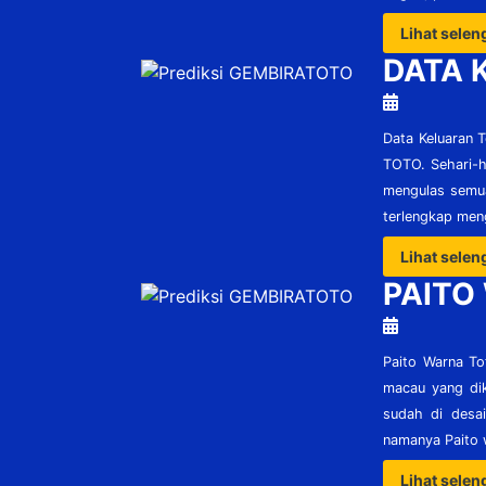
Lihat sele
DATA 
Data Keluaran T
TOTO. Sehari-h
mengulas semua
terlengkap meng
Lihat sele
PAITO
Paito Warna To
macau yang dik
sudah di desa
namanya Paito 
Lihat sele