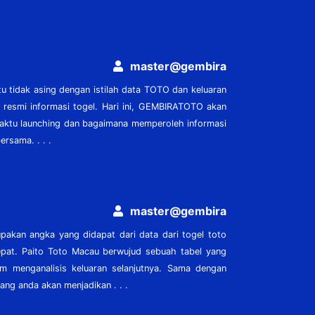
master@gembira
tu tidak asing dengan istilah data TOTO dan keluaran
 resmi informasi togel. Hari ini, GEMBIRATOTO akan
aktu launching dan bagaimana memperoleh informasi
ersama. . . .
master@gembira
akan angka yang didapat dari data dari togel toto
epat. Paito Toto Macau berwujud sebuah tabel yang
 menganalisis keluaran selanjutnya. Sama dengan
ng anda akan menjadikan . . .