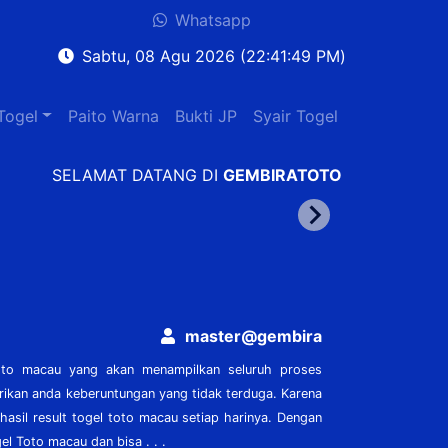
Whatsapp
Sabtu, 08 Agu 2026 (
22:41:49 PM
)
Togel
Paito Warna
Bukti JP
Syair Togel
SELAMAT DATANG DI
GEMBIRATOTO
BANDAR TOGEL
master@gembira
oto macau yang akan menampilkan seluruh proses
ikan anda keberuntungan yang tidak terduga. Karena
asil result togel toto macau setiap harinya. Dengan
l Toto macau dan bisa . . .