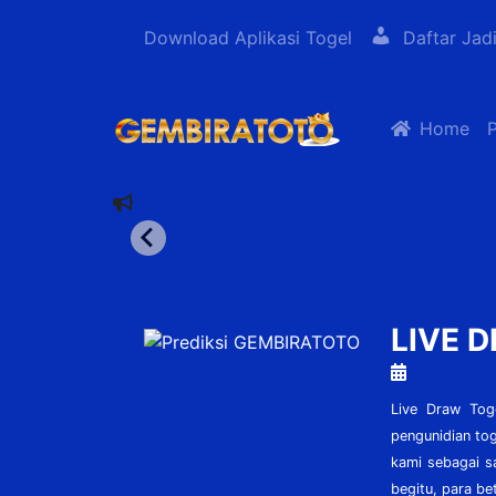
Download Aplikasi Togel
Daftar Ja
Home
P
LIVE 
Live Draw Tog
pengunidian to
kami sebagai s
begitu, para be